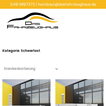
Zum
0491 9997373
|
humbaur@dasfahrzeughaus.de
Inhalt
springen
Kategorie: Schwerlast