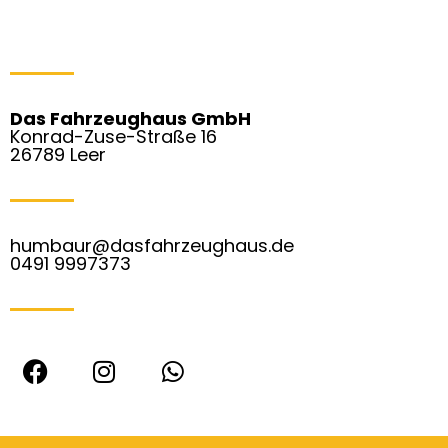
Das Fahrzeughaus GmbH
Konrad-Zuse-Straße 16
26789 Leer
humbaur@dasfahrzeughaus.de
0491 9997373
F
I
W
a
n
h
c
s
a
e
t
t