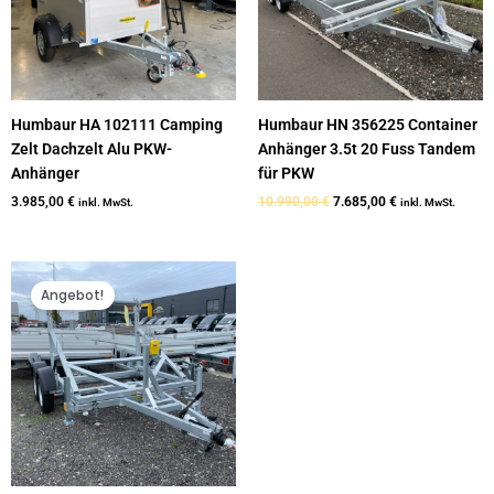
Humbaur HA 102111 Camping
Humbaur HN 356225 Container
Zelt Dachzelt Alu PKW-
Anhänger 3.5t 20 Fuss Tandem
Anhänger
für PKW
3.985,00
€
10.990,00
€
7.685,00
€
inkl. MwSt.
inkl. MwSt.
Ursprünglicher
Aktueller
Preis
Preis
Angebot!
war:
ist:
10.990,00 €
9.185,00 €.