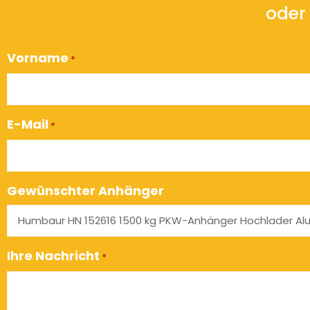
oder 
Vorname
*
E-Mail
*
Gewünschter Anhänger
Ihre Nachricht
*