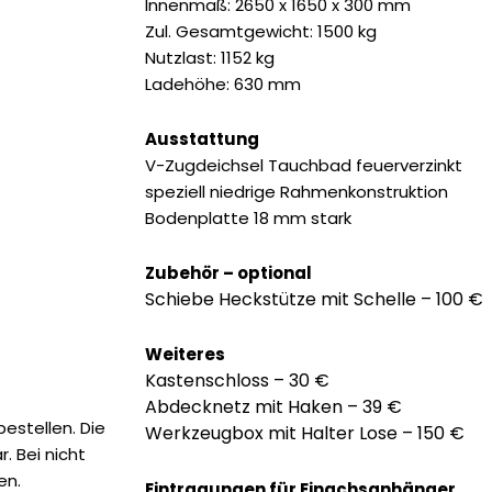
3.490,00 €
3.085,
Innenmaß: 2650 x 1650 x 300 mm
Zul. Gesamtgewicht: 1500 kg
Nutzlast: 1152 kg
Ladehöhe: 630 mm
Ausstattung
V-Zugdeichsel Tauchbad feuerverzinkt
speziell niedrige Rahmenkonstruktion
Bodenplatte 18 mm stark
Zubehör – optional
Schiebe Heckstütze mit Schelle – 100 €
Weiteres
Kastenschloss – 30 €
Abdecknetz mit Haken – 39 €
estellen. Die
Werkzeugbox mit Halter Lose – 150 €
. Bei nicht
en.
Eintragungen für Einachsanhänger