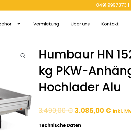
0491 9997373
|
behör
Vermietung
Über uns
Kontakt
Humbaur HN 152
kg PKW-Anhän
Hochlader Alu
Ursprünglicher
Aktue
3.490,00
€
3.085,00
€
inkl. M
Preis
Preis
war:
ist:
Technische Daten