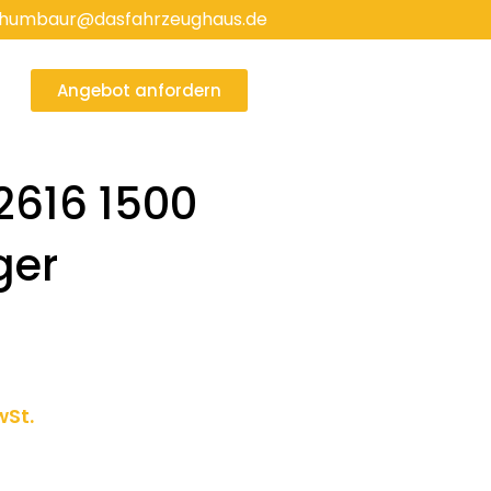
humbaur@dasfahrzeughaus.de
Angebot anfordern
616 1500
ger
ller
wSt.