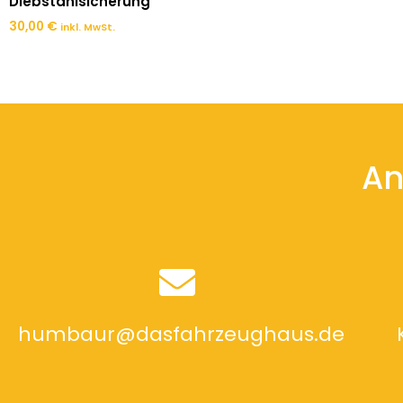
Diebstahlsicherung
30,00
€
inkl. MwSt.
An
humbaur@dasfahrzeughaus.de