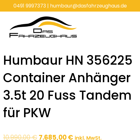
Zum
0491 9997373
|
humbaur@dasfahrzeughaus.de
Inhalt
springen
Humbaur HN 356225
Container Anhänger
3.5t 20 Fuss Tandem
für PKW
Ursprünglicher
Aktueller
10.990,00
€
7.685,00
€
inkl. MwSt.