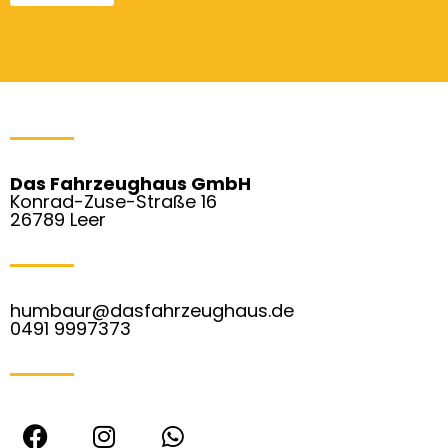
Das Fahrzeughaus GmbH
Konrad-Zuse-Straße 16
26789 Leer
humbaur@dasfahrzeughaus.de
0491 9997373
F
I
W
a
n
h