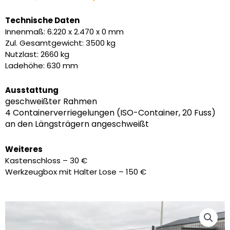
Preis
Preis
war:
ist:
Technische Daten
10.990,00 €
7.685,00 €.
Innenmaß: 6.220 x 2.470 x 0 mm
Zul. Gesamtgewicht: 3500 kg
Nutzlast: 2660 kg
Ladehöhe: 630 mm
Ausstattung
geschweißter Rahmen
4 Containerverriegelungen (ISO-Container, 20 Fuss)
an den Längsträgern angeschweißt
Weiteres
Kastenschloss – 30 €
Werkzeugbox mit Halter Lose – 150 €