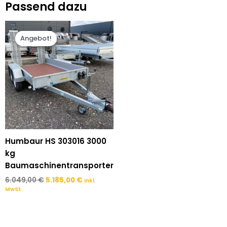
Passend dazu
303016
Menge
Ursprünglicher
Aktueller
Preis
Preis
Angebot!
Angebot!
war:
ist:
6.049,00 €
5.185,00 €.
Humbaur HS 303016 3000
kg
Baumaschinentransporter
6.049,00
€
5.185,00
€
inkl.
MwSt.