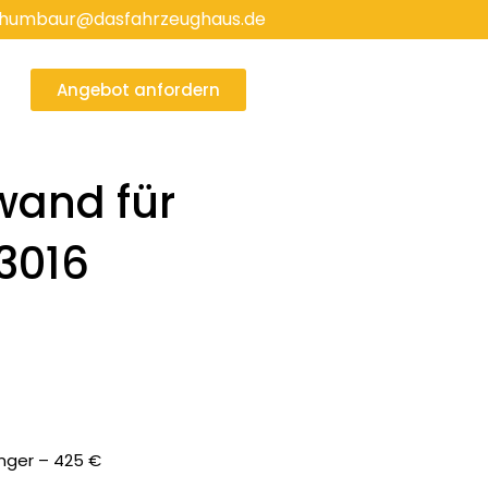
humbaur@dasfahrzeughaus.de
Angebot anfordern
wand für
3016
nger – 425 €