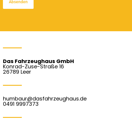
Das Fahrzeughaus GmbH
Konrad-Zuse-Straße 16
26789 Leer
humbaur@dasfahrzeughaus.de
0491 9997373
F
I
W