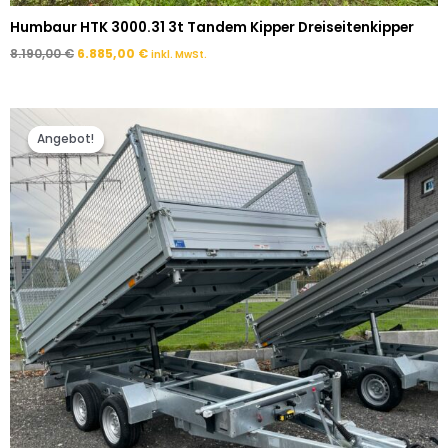
Humbaur HTK 3000.31 3t Tandem Kipper Dreiseitenkipper
8.190,00
€
6.885,00
€
inkl. MwSt.
Ursprünglicher
Aktueller
Preis
Preis
Angebot!
Angebot!
war:
ist:
9.190,00 €
8.985,00 €.