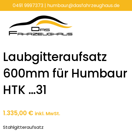
Zum
0491 9997373
|
humbaur@dasfahrzeughaus.de
Inhalt
springen
Laubgitteraufsatz
600mm für Humbaur
HTK …31
1.335,00
€
inkl. MwSt.
Stahlgitteraufsatz