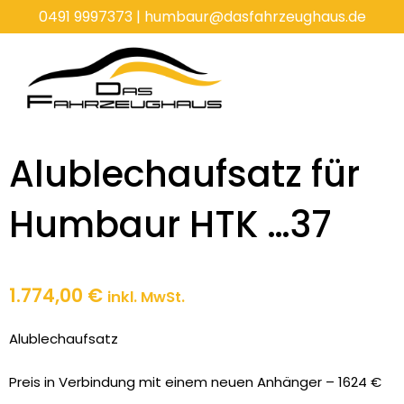
Zum
0491 9997373
|
humbaur@dasfahrzeughaus.de
Inhalt
springen
Alublechaufsatz für
Humbaur HTK …37
1.774,00
€
inkl. MwSt.
Alublechaufsatz
Preis in Verbindung mit einem neuen Anhänger – 1624 €