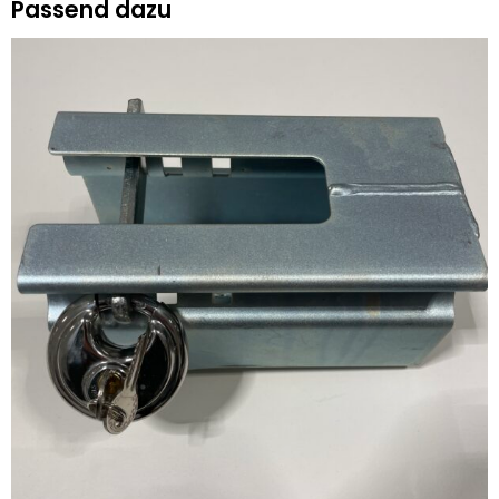
Passend dazu
Fahrzeugtransporter
Anhänger
Menge