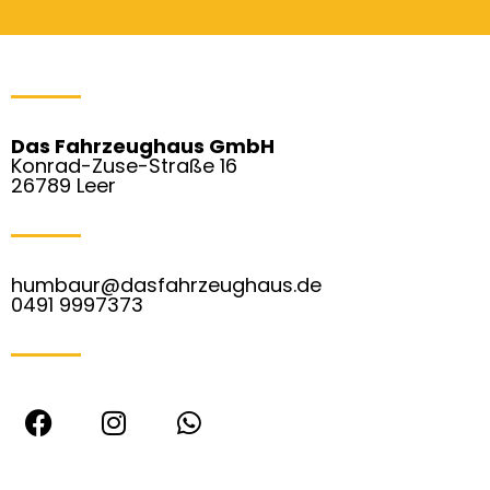
Das Fahrzeughaus GmbH
Konrad-Zuse-Straße 16
26789 Leer
humbaur@dasfahrzeughaus.de
0491 9997373
F
I
W
a
n
h
c
s
a
e
t
t