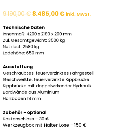
Ursprünglicher
Aktueller
9.190,00
€
8.485,00
€
inkl. MwSt.
Preis
Preis
war:
ist:
Technische Daten
9.190,00 €
8.485,00 €.
Innenmaß: 4200 x 2180 x 200 mm
Zul. Gesamtgewicht: 3500 kg
Nutzlast: 2580 kg
Ladehöhe: 650 mm
Ausstattung
Geschraubtes, feuerverzinktes Fahrgestell
Geschweißte, feuerverzinkte Kippbrücke
Kippbrücke mit doppelwirkender Hydraulik
Bordwände aus Aluminium
Holzboden 18 mm
Zubehör – optional
Kastenschloss – 30 €
Werkzeugbox mit Halter Lose – 150 €