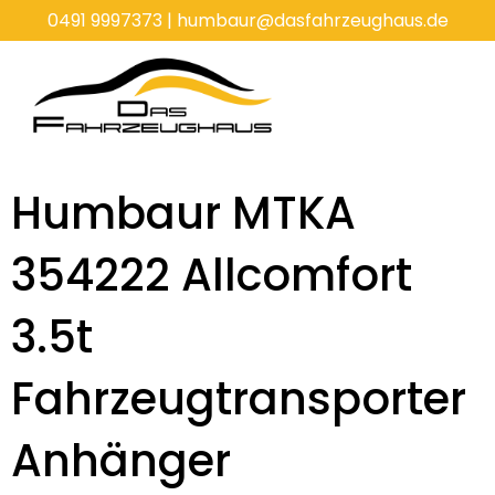
Zum
0491 9997373
|
humbaur@dasfahrzeughaus.de
Inhalt
springen
Humbaur MTKA
354222 Allcomfort
3.5t
Fahrzeugtransporter
Anhänger