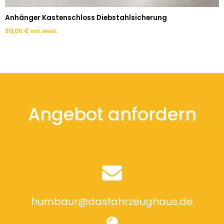
Anhänger Kastenschloss Diebstahlsicherung
30,00
€
inkl. MwSt.
Angebot anfordern
humbaur@dasfahrzeughaus.de