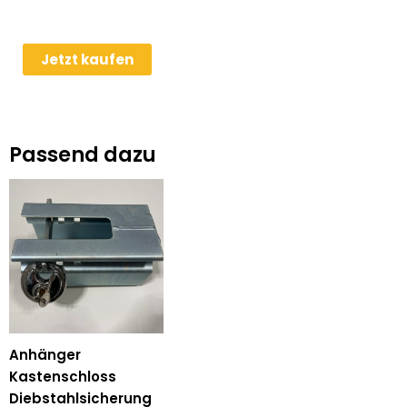
Humbaur
Jetzt kaufen
MTKA
354722
Allcomfort
3.5t
Passend dazu
Fahrzeugtransporter
Anhänger
Menge
Anhänger
Kastenschloss
Diebstahlsicherung