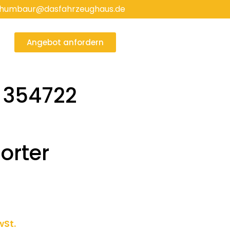
humbaur@dasfahrzeughaus.de
Angebot anfordern
 354722
orter
ller
wSt.