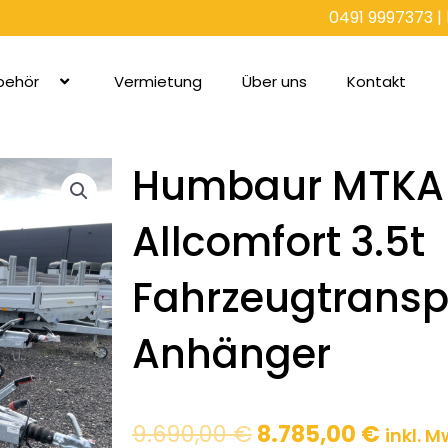
0491 9997373
|
behör
Vermietung
Über uns
Kontakt
Humbaur MTKA
Allcomfort 3.5t
Fahrzeugtransp
Anhänger
Ursprünglicher
Aktue
9.690,00
€
8.785,00
€
inkl. M