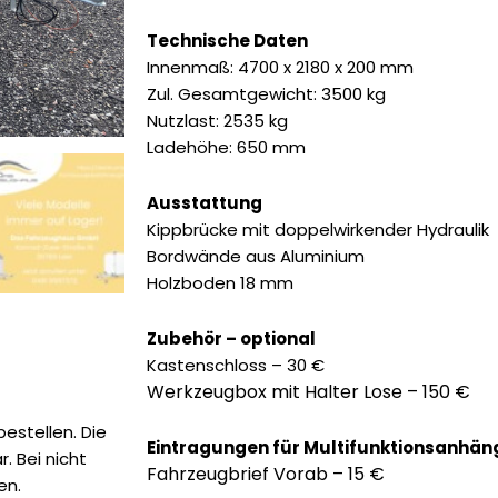
Preis
Preis
war:
ist:
Technische Daten
9.690,00 €
8.785,
Innenmaß: 4700 x 2180 x 200 mm
Zul. Gesamtgewicht: 3500 kg
Nutzlast: 2535 kg
Ladehöhe: 650 mm
Ausstattung
Kippbrücke mit doppelwirkender Hydraulik
Bordwände aus Aluminium
Holzboden 18 mm
Zubehör – optional
Kastenschloss – 30 €
Werkzeugbox mit Halter Lose – 150 €
estellen. Die
Eintragungen für Multifunktionsanhän
. Bei nicht
Fahrzeugbrief Vorab – 15 €
en.