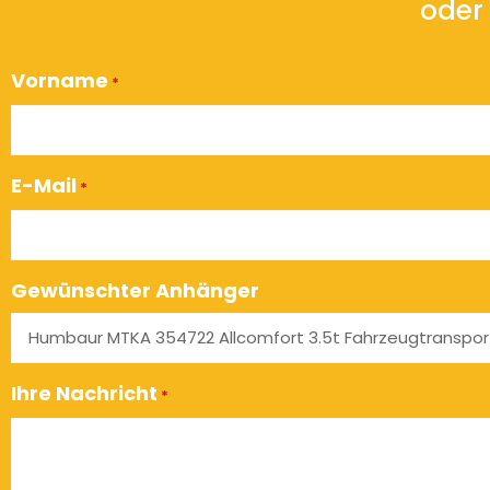
oder 
Vorname
*
E-Mail
*
Gewünschter Anhänger
Ihre Nachricht
*