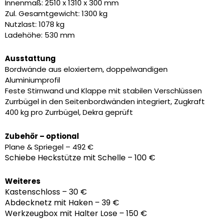
2.490,00 €
1.685,00 €.
Innenmaß: 2510 x 1310 x 300 mm
Zul. Gesamtgewicht: 1300 kg
Nutzlast: 1078 kg
Ladehöhe: 530 mm
Ausstattung
Bordwände aus eloxiertem, doppelwandigen
Aluminiumprofil
Feste Stirnwand und Klappe mit stabilen Verschlüssen
Zurrbügel in den Seitenbordwänden integriert, Zugkraft
400 kg pro Zurrbügel, Dekra geprüft
Zubehör – optional
Plane & Spriegel – 492 €
Schiebe Heckstütze mit Schelle – 100 €
Weiteres
Kastenschloss – 30 €
Abdecknetz mit Haken – 39 €
Werkzeugbox mit Halter Lose – 150 €