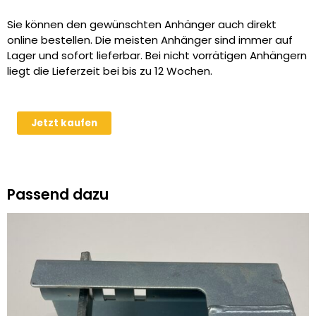
Sie können den gewünschten Anhänger auch direkt
online bestellen. Die meisten Anhänger sind immer auf
Lager und sofort lieferbar. Bei nicht vorrätigen Anhängern
liegt die Lieferzeit bei bis zu 12 Wochen.
Humbaur
Jetzt kaufen
H
132513
1300
kg
Passend dazu
Alu
PKW-
Anhänger
Menge