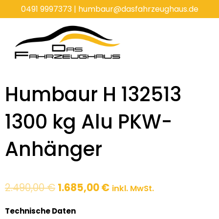
Zum
0491 9997373
|
humbaur@dasfahrzeughaus.de
Inhalt
springen
Humbaur H 132513
1300 kg Alu PKW-
Anhänger
Ursprünglicher
Aktueller
2.490,00
€
1.685,00
€
inkl. MwSt.
Preis
Preis
war:
ist:
Technische Daten