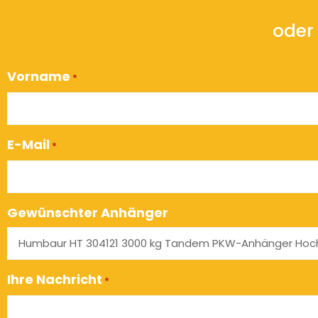
oder 
Vorname
*
E-Mail
*
Gewünschter Anhänger
Ihre Nachricht
*