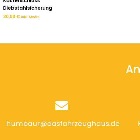
Kastenschloss
Diebstahlsicherung
30,00
€
inkl. MwSt.
An
humbaur@dasfahrzeughaus.de