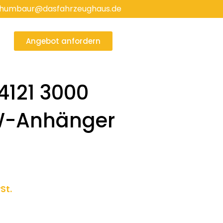
humbaur@dasfahrzeughaus.de
Angebot anfordern
121 3000
W-Anhänger
ler
St.