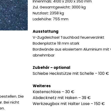
5.190,00 €
4.785,
Innenmaß: 4100 x 2100 x 350 mm
Zul. Gesamtgewicht: 3000 kg
Nutzlast: 2358 kg
Ladehöhe: 755 mm
Ausstattung
V-Zugdeichsel Tauchbad feuerverzinkt
Bodenplatte 18 mm stark
Bordwände aus eloxiertem Aluminium mit v
abnehmbar
Zubehör – optional
Schiebe Heckstütze mit Schelle – 100 €
Weiteres
Kastenschloss – 30 €
estellen. Die
Abdecknetz mit Haken – 39 €
. Bei nicht
Werkzeugbox mit Halter Lose – 150 €
en.