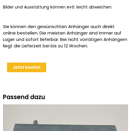
Bilder und Ausstattung können evtl. leicht abweichen.
Sie können den gewünschten Anhänger auch direkt
online bestellen. Die meisten Anhänger sind immer auf
Lager und sofort lieferbar. Bei nicht vorrätigen Anhängern
liegt die Lieferzeit bei bis zu 12 Wochen.
Humbaur
Jetzt kaufen
HUK
202715
2t
Tandem
Passend dazu
Rückwärtskipper
Kipper
Menge