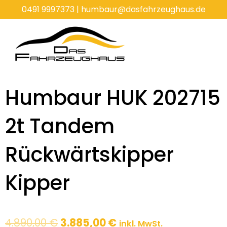
Zum
0491 9997373
|
humbaur@dasfahrzeughaus.de
Inhalt
springen
Humbaur HUK 202715
2t Tandem
Rückwärtskipper
Kipper
Ursprünglicher
Aktueller
4.890,00
€
3.885,00
€
inkl. MwSt.