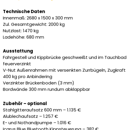
Preis
Preis
war:
ist:
Technische Daten
4.890,00 €
3.885,00 €.
Innenmaß: 2680 x 1500 x 300 mm
Zul. Gesamtgewicht: 2000 kg
Nutzlast: 1470 kg
Ladehöhe: 680 mm
Ausstattung
Fahrgestell und Kippbrücke geschweißt und im Tauchbad
feuerverzinkt
V-Nut Außenrahmen mit versenkten Zurrbügeln, Zugkraft
400 kg pro Anbindering
Verzinkter Brückenboden (3 mm)
Bordwände 300 mm rundum abklappbar
Zubehör – optional
Stahlgitteraufsatz 600 mm – 1.135 €
Alublechaufsatz – 1.257 €
E- und Nothandpumpe – 1.016 €
Icarus Blue Bluetooth Kippsteuerung – 382 €