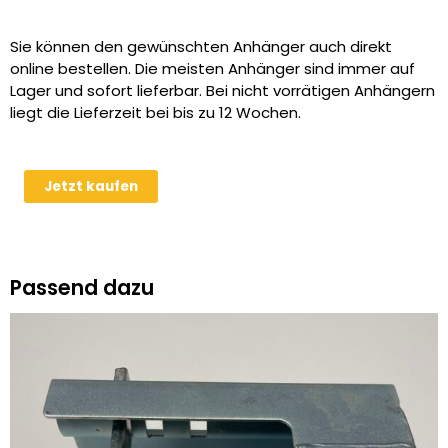
Sie können den gewünschten Anhänger auch direkt
online bestellen. Die meisten Anhänger sind immer auf
Lager und sofort lieferbar. Bei nicht vorrätigen Anhängern
liegt die Lieferzeit bei bis zu 12 Wochen.
Humbaur
Jetzt kaufen
HUK
272715
2700
kg
Passend dazu
Tandem
Rückwärtskipper
Kipper
Menge