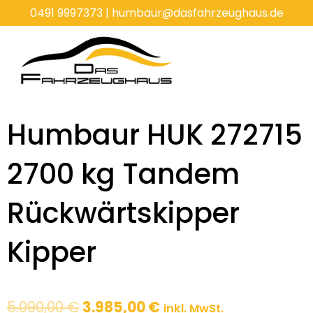
Zum
0491 9997373
|
humbaur@dasfahrzeughaus.de
Inhalt
springen
Humbaur HUK 272715
2700 kg Tandem
Rückwärtskipper
Kipper
Ursprünglicher
Aktueller
5.090,00
€
3.985,00
€
inkl. MwSt.