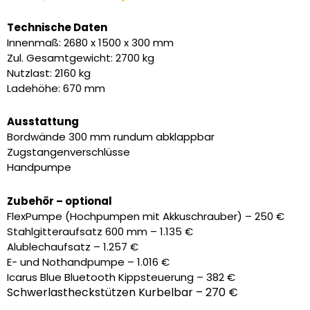
Preis
Preis
war:
ist:
Technische Daten
5.090,00 €
3.985,00 €.
Innenmaß: 2680 x 1500 x 300 mm
Zul. Gesamtgewicht: 2700 kg
Nutzlast: 2160 kg
Ladehöhe: 670 mm
Ausstattung
Bordwände 300 mm rundum abklappbar
Zugstangenverschlüsse
Handpumpe
Zubehör – optional
FlexPumpe (Hochpumpen mit Akkuschrauber) – 250 €
Stahlgitteraufsatz 600 mm – 1.135 €
Alublechaufsatz – 1.257 €
E- und Nothandpumpe – 1.016 €
Icarus Blue Bluetooth Kippsteuerung – 382 €
Schwerlastheckstützen Kurbelbar – 270 €