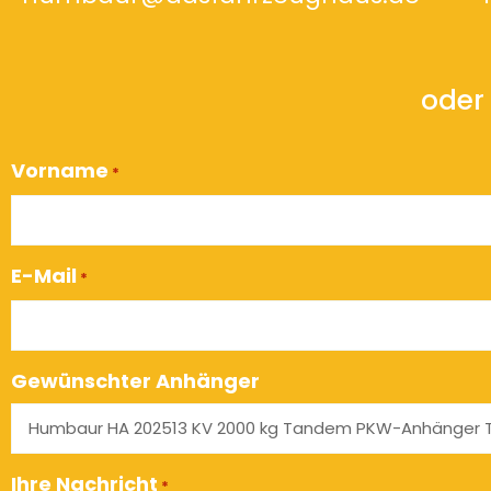
oder 
Vorname
*
E-Mail
*
Gewünschter Anhänger
Ihre Nachricht
*