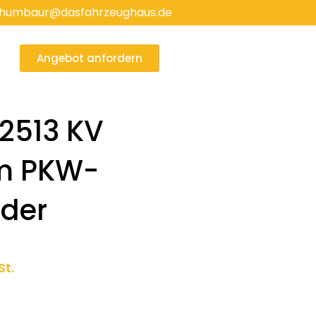
humbaur@dasfahrzeughaus.de
Angebot anfordern
2513 KV
m PKW-
ader
ler
St.