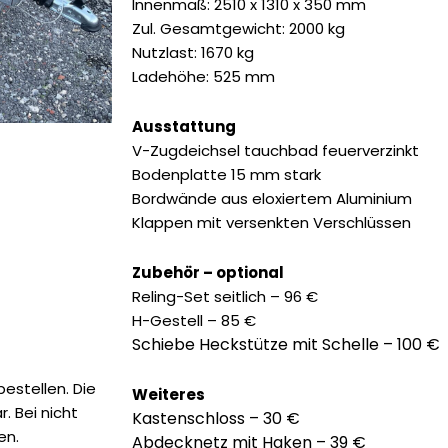
3.190,00 €
2.785,0
Innenmaß: 2510 x 1310 x 350 mm
Zul. Gesamtgewicht: 2000 kg
Nutzlast: 1670 kg
Ladehöhe: 525 mm
Ausstattung
V-Zugdeichsel tauchbad feuerverzinkt
Bodenplatte 15 mm stark
Bordwände aus eloxiertem Aluminium
Klappen mit versenkten Verschlüssen
Zubehör – optional
Reling-Set seitlich – 96 €
H-Gestell – 85 €
Schiebe Heckstütze mit Schelle – 100 €
estellen. Die
Weiteres
. Bei nicht
Kastenschloss – 30 €
en.
Abdecknetz mit Haken – 39 €