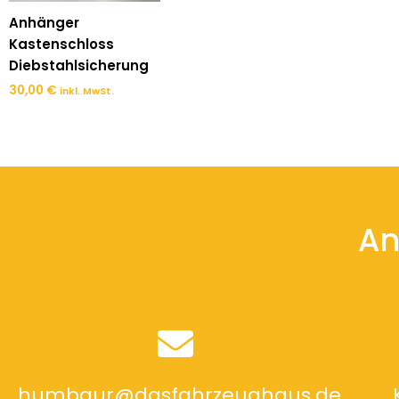
Anhänger
Kastenschloss
Diebstahlsicherung
30,00
€
inkl. MwSt.
An
humbaur@dasfahrzeughaus.de