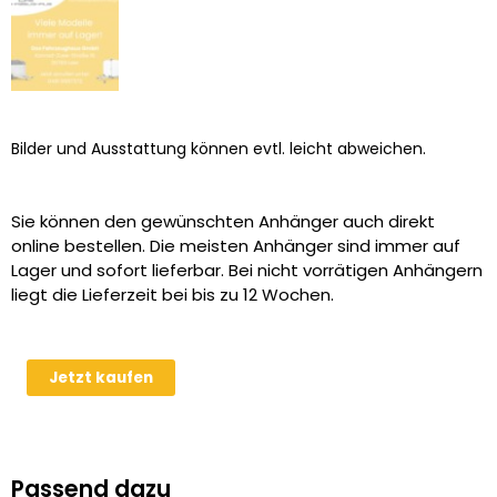
Bilder und Ausstattung können evtl. leicht abweichen.
Sie können den gewünschten Anhänger auch direkt
online bestellen. Die meisten Anhänger sind immer auf
Lager und sofort lieferbar. Bei nicht vorrätigen Anhängern
liegt die Lieferzeit bei bis zu 12 Wochen.
Humbaur
Jetzt kaufen
HK
203015-
18P
2000
Passend dazu
kg