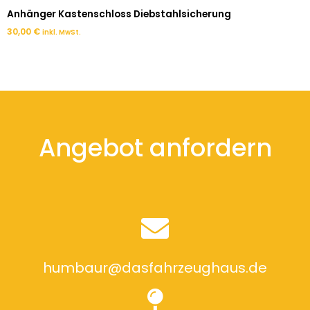
Anhänger Kastenschloss Diebstahlsicherung
30,00
€
inkl. MwSt.
Angebot anfordern
humbaur@dasfahrzeughaus.de