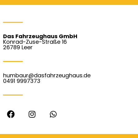
Das Fahrzeughaus GmbH
Konrad-Zuse-Straße 16
26789 Leer
humbaur@dasfahrzeughaus.de
0491 9997373
F
I
W
a
n
h
c
s
a
e
t
t