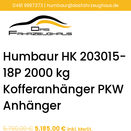
Zum
0491 9997373
|
humbaur@dasfahrzeughaus.de
Inhalt
springen
Humbaur HK 203015-
18P 2000 kg
Kofferanhänger PKW
Anhänger
Ursprünglicher
Aktueller
5.790,00
€
5.185,00
€
inkl. MwSt.