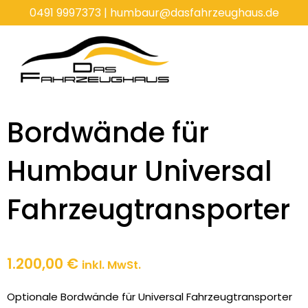
Zum
0491 9997373
|
humbaur@dasfahrzeughaus.de
Inhalt
springen
Bordwände für
Humbaur Universal
Fahrzeugtransporter
1.200,00
€
inkl. MwSt.
Optionale Bordwände für Universal Fahrzeugtransporter