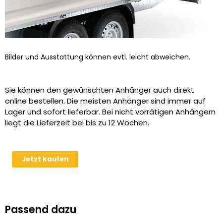
Bilder und Ausstattung können evtl. leicht abweichen.
Sie können den gewünschten Anhänger auch direkt
online bestellen. Die meisten Anhänger sind immer auf
Lager und sofort lieferbar. Bei nicht vorrätigen Anhängern
liegt die Lieferzeit bei bis zu 12 Wochen.
Bordwände
Jetzt kaufen
für
Humbaur
Universal
Fahrzeugtransporter
Passend dazu
Menge