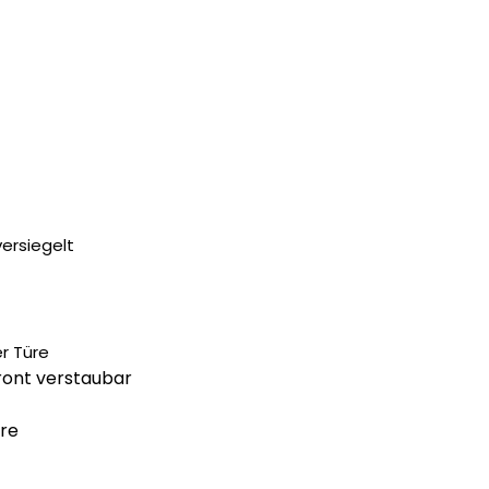
00 €.
ersiegelt
r Türe
ront verstaubar
are