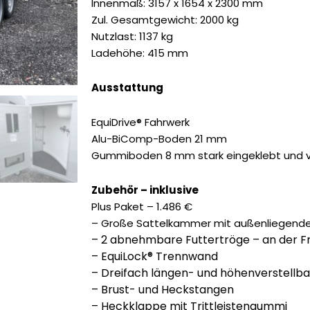
9.490,00 €
7.985,
Innenmaß: 3157 x 1654 x 2300 mm
Zul. Gesamtgewicht: 2000 kg
Nutzlast: 1137 kg
Ladehöhe: 415 mm
Ausstattung
EquiDrive® Fahrwerk
Alu-BiComp-Boden 21 mm
Gummiboden 8 mm stark eingeklebt und v
Zubehör – inklusive
Plus Paket – 1.486 €
– Große Sattelkammer mit außenliegende
– 2 abnehmbare Futtertröge – an der F
– EquiLock® Trennwand
– Dreifach längen- und höhenverstellb
– Brust- und Heckstangen
– Heckklappe mit Trittleistengummi