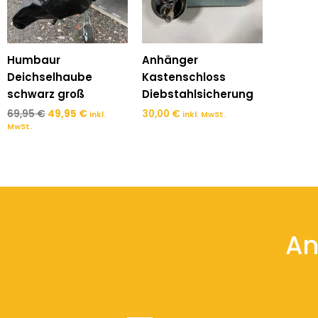
Humbaur
Anhänger
Deichselhaube
Kastenschloss
schwarz groß
Diebstahlsicherung
69,95
€
49,95
€
30,00
€
inkl.
inkl. MwSt.
MwSt.
An