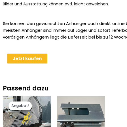
Bilder und Ausstattung können evtl. leicht abweichen.
Sie können den gewünschten Anhänger auch direkt online b
meisten Anhänger sind immer auf Lager und sofort lieferbar
vorrätigen Anhängern liegt die Lieferzeit bei bis zu 12 Woch
Humbaur
Jetzt kaufen
Equitos
Alu
Plus
2t
Passend dazu
Sattelkammer
Pferdeanhänger
Ursprünglicher
Aktueller
Preis
Preis
Menge
Angebot!
Angebot!
war:
ist:
69,95 €
49,95 €.