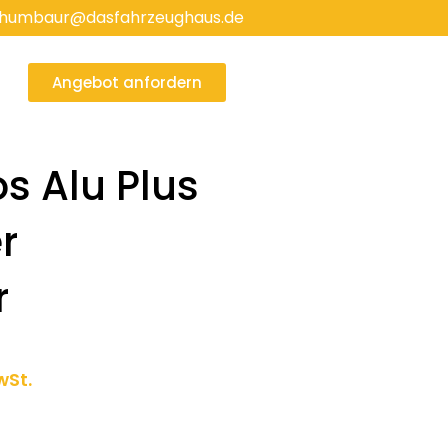
humbaur@dasfahrzeughaus.de
Angebot anfordern
s Alu Plus
r
r
ller
wSt.