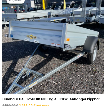
Angebot!
Angebot!
war:
ist:
2.590,00 €
2.285,00 €.
Humbaur HA 132513 BK 1300 kg Alu PKW-Anhänger kippbar
2.590,00
€
2.285,00
€
inkl. MwSt.