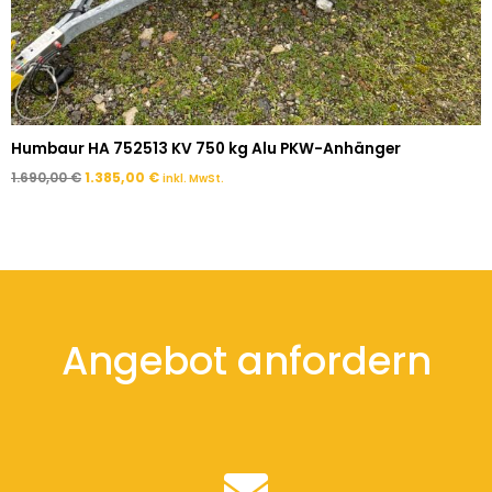
Humbaur HA 752513 KV 750 kg Alu PKW-Anhänger
1.690,00
€
1.385,00
€
inkl. MwSt.
Angebot anfordern