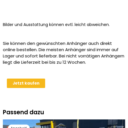
Bilder und Ausstattung können evtl. leicht abweichen.
Sie können den gewünschten Anhänger auch direkt
online bestellen. Die meisten Anhänger sind immer auf
Lager und sofort lieferbar. Bei nicht vorrätigen Anhängern
liegt die Lieferzeit bei bis zu 12 Wochen.
Holz-
Jetzt kaufen
Aludeckel
für
Humbaur
HA
Passend dazu
…
2513
Ursprünglicher
Aktueller
Menge
Preis
Preis