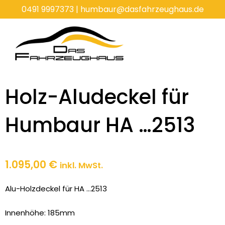
Zum
0491 9997373
|
humbaur@dasfahrzeughaus.de
Inhalt
springen
Holz-Aludeckel für
Humbaur HA …2513
1.095,00
€
inkl. MwSt.
Alu-Holzdeckel für HA …2513
Innenhöhe: 185mm