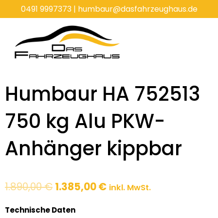
Zum
0491 9997373
|
humbaur@dasfahrzeughaus.de
Inhalt
springen
Humbaur HA 752513
750 kg Alu PKW-
Anhänger kippbar
Ursprünglicher
Aktueller
1.890,00
€
1.385,00
€
inkl. MwSt.
Preis
Preis
war:
ist:
Technische Daten