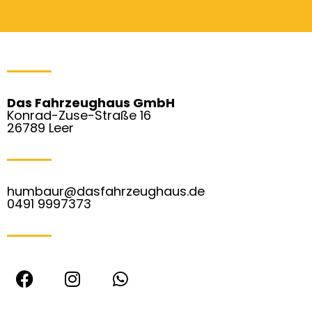
Das Fahrzeughaus GmbH
Konrad-Zuse-Straße 16
26789 Leer
humbaur@dasfahrzeughaus.de
0491 9997373
F
I
W
a
n
h
c
s
a