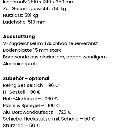
1.890,00 €
1.385,00 €.
Innenmaß: 2510 x 1310 x 350 mm
Zul. Gesamtgewicht: 750 kg
Nutzlast: 581 kg
Ladehöhe: 510 mm
Ausstattung
V-Zugdeichsel im Tauchbad feuerverzinkt
Bodenplatte 15 mm stark
Bordwände aus eloxiertem, doppelwandigem
Aluminiumprofil
Zubehör – optional
Reling Set seitlich – 96 €
H-Gestell – 90 €
Holz-Aludeckel – 1.060 €
Plane & Spriegel – 1.100 €
Alu-Bordwandaufsatz – 720 €
Schiebe Heckstütze mit Schelle – 50 €
Stützrad – 50 €