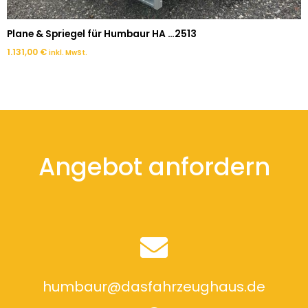
Plane & Spriegel für Humbaur HA …2513
1.131,00
€
inkl. MwSt.
Angebot anfordern
humbaur@dasfahrzeughaus.de