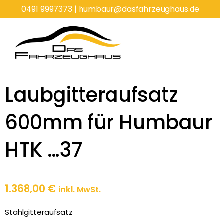
Zum
0491 9997373
|
humbaur@dasfahrzeughaus.de
Inhalt
springen
Laubgitteraufsatz
600mm für Humbaur
HTK …37
1.368,00
€
inkl. MwSt.
Stahlgitteraufsatz