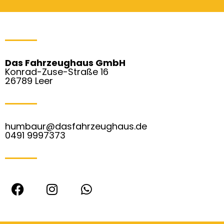
Das Fahrzeughaus GmbH
Konrad-Zuse-Straße 16
26789 Leer
humbaur@dasfahrzeughaus.de
0491 9997373
F
I
W
a
n
h
c
s
a
e
t
t