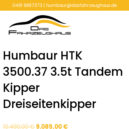
Zum
0491 9997373
|
humbaur@dasfahrzeughaus.de
Inhalt
springen
Humbaur HTK
3500.37 3.5t Tandem
Kipper
Dreiseitenkipper
Ursprünglicher
Aktueller
10.490,00
€
9.085,00
€