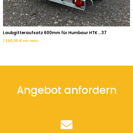
Laubgitteraufsatz 600mm für Humbaur HTK …37
1.368,00
€
inkl. MwSt.
Angebot anfordern