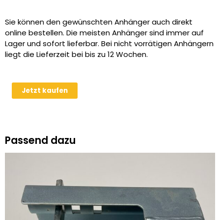
Sie können den gewünschten Anhänger auch direkt
online bestellen. Die meisten Anhänger sind immer auf
Lager und sofort lieferbar. Bei nicht vorrätigen Anhängern
liegt die Lieferzeit bei bis zu 12 Wochen.
Humbaur
Jetzt kaufen
HTK
3500.37
3.5t
Tandem
Passend dazu
Kipper
Dreiseitenkipper
Menge