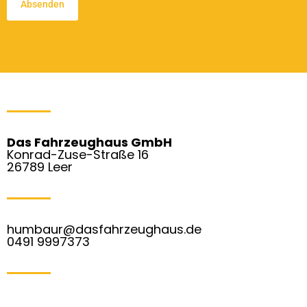
Das Fahrzeughaus GmbH
Konrad-Zuse-Straße 16
26789 Leer
humbaur@dasfahrzeughaus.de
0491 9997373
F
I
W