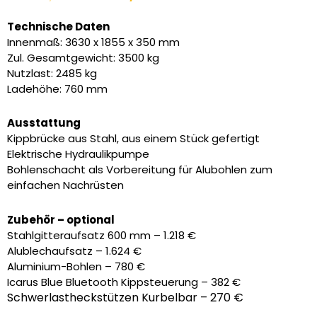
Preis
Preis
war:
ist:
Technische Daten
10.490,00 €
9.085,00 €.
Innenmaß: 3630 x 1855 x 350 mm
Zul. Gesamtgewicht: 3500 kg
Nutzlast: 2485 kg
Ladehöhe: 760 mm
Ausstattung
Kippbrücke aus Stahl, aus einem Stück gefertigt
Elektrische Hydraulikpumpe
Bohlenschacht als Vorbereitung für Alubohlen zum
einfachen Nachrüsten
Zubehör – optional
Stahlgitteraufsatz 600 mm – 1.218 €
Alublechaufsatz – 1.624 €
Aluminium-Bohlen – 780 €
Icarus Blue Bluetooth Kippsteuerung – 382 €
Schwerlastheckstützen Kurbelbar – 270 €