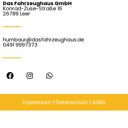
Das Fahrzeughaus GmbH
Konrad-Zuse-Straße 16
26789 Leer
humbaur@dasfahrzeughaus.de
0491 9997373
F
I
W
a
n
h
c
s
a
e
t
t
b
a
s
Impressum
|
Datenschutz
|
AGBs
o
g
a
o
r
p
k
a
p