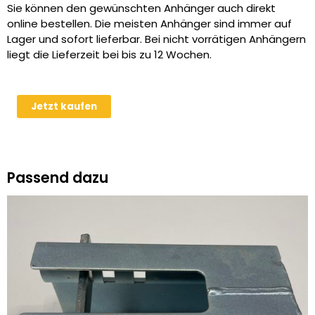
Sie können den gewünschten Anhänger auch direkt
online bestellen. Die meisten Anhänger sind immer auf
Lager und sofort lieferbar. Bei nicht vorrätigen Anhängern
liegt die Lieferzeit bei bis zu 12 Wochen.
Humbaur
Jetzt kaufen
HS
353718
3500
kg
Passend dazu
Baumaschinenanhänger
Menge