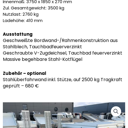
7.790,00 €
6.785,00 €.
Innenmaß: 3750 x 1850 x 270 mm
Zul. Gesamtgewicht: 3500 kg
Nutzlast: 2760 kg
Ladehöhe: 410 mm
Ausstattung
Geschweißte Bordwand-/Rahmenkonstruktion aus
Stahlblech, Tauchbadfeuerverzinkt
Geschraubte V-Zugdeichsel, Tauchbad feuerverzinkt
Massive begehbare Stahl-Kotflügel
Zubehör – optional
Stahlüberfahrwand inkl. Stütze, auf 2500 kg Tragkraft
geprüft – 680 €