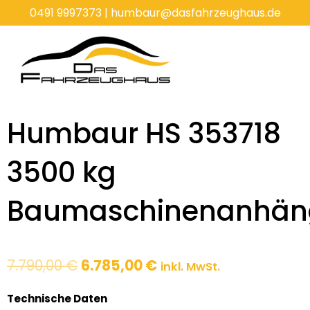
Zum
0491 9997373
|
humbaur@dasfahrzeughaus.de
Inhalt
springen
Humbaur HS 353718
3500 kg
Baumaschinenanhän
Ursprünglicher
Aktueller
7.790,00
€
6.785,00
€
inkl. MwSt.
Preis
Preis
war:
ist:
Technische Daten