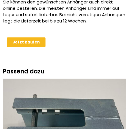
Sie können den gewünschten Anhänger auch direkt
online bestellen. Die meisten Anhänger sind immer auf
Lager und sofort lieferbar. Bei nicht vorrätigen Anhängern
liegt die Lieferzeit bei bis zu 12 Wochen.
Humbaur
Jetzt kaufen
Universal
3000
kg
Fahrzeugtransporter
Passend dazu
Ausstellungsstück
Menge