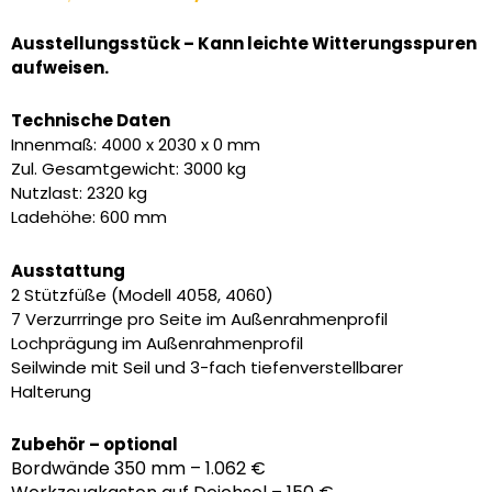
Preis
Preis
war:
ist:
Ausstellungsstück – Kann leichte Witterungsspuren
6.090,00 €
4.485,00 €.
aufweisen.
Technische Daten
Innenmaß: 4000 x 2030 x 0 mm
Zul. Gesamtgewicht: 3000 kg
Nutzlast: 2320 kg
Ladehöhe: 600 mm
Ausstattung
2 Stützfüße (Modell 4058, 4060)
7 Verzurrringe pro Seite im Außenrahmenprofil
Lochprägung im Außenrahmenprofil
Seilwinde mit Seil und 3-fach tiefenverstellbarer
Halterung
Zubehör – optional
Bordwände 350 mm – 1.062 €