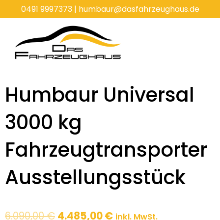
Zum
0491 9997373
|
humbaur@dasfahrzeughaus.de
Inhalt
springen
Humbaur Universal
3000 kg
Fahrzeugtransporter
Ausstellungsstück
Ursprünglicher
Aktueller
6.090,00
€
4.485,00
€
inkl. MwSt.