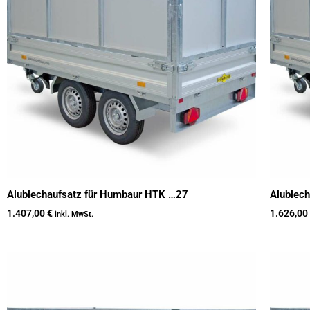
Alublechaufsatz für Humbaur HTK …27
Alublec
1.407,00
€
1.626,00
inkl. MwSt.