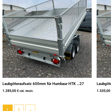
Laubgitteraufsatz 600mm für Humbaur HTK …27
Laubgit
1.285,00
€
1.335,00
inkl. MwSt.
1
2
→