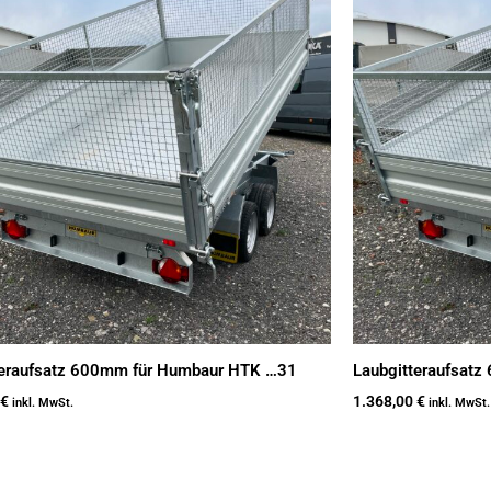
teraufsatz 600mm für Humbaur HTK …31
Laubgitteraufsat
€
1.368,00
€
inkl. MwSt.
inkl. MwSt.