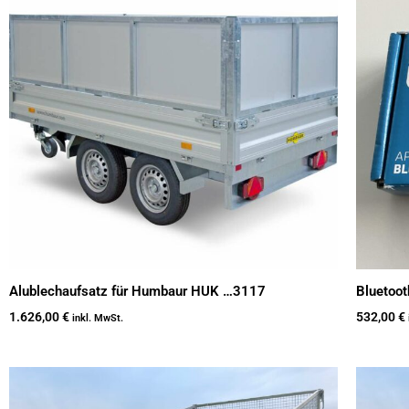
Alublechaufsatz für Humbaur HUK …3117
Bluetoot
1.626,00
€
532,00
€
inkl. MwSt.